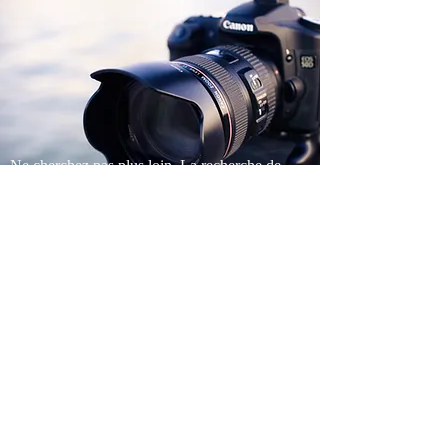
Ne cherchez pas plus loin. La recherche de
l'expérience parfaite de divertissement pour
VOTRE évènement se termine ici.
Votre journée mérite le meilleur.
Planifiez un appel gratuit ou une rencontre gratuite
avec l'un des fournisseurs de divertissement les plus
distingués du grand Montréal. Nous proposons des
forfaits pour tous les gouts et pour tous les types
d'évènements, visitez nos sectionas
forfaits
pour tout
les détails.
PLANIFIEZ UNE RENCONTRE AVEC MOI !